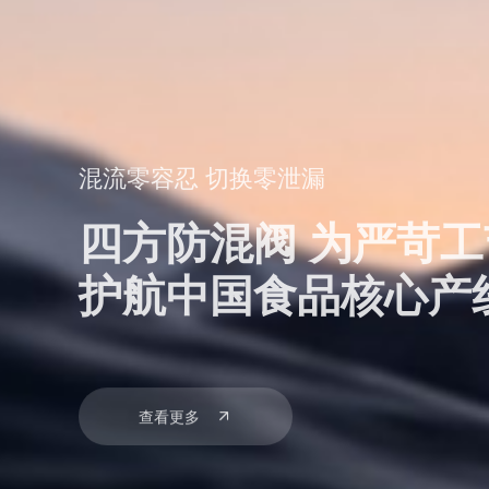
混流零容忍 切换零泄漏
四方防混阀 为严苛
护航中国食品核心产
查看更多